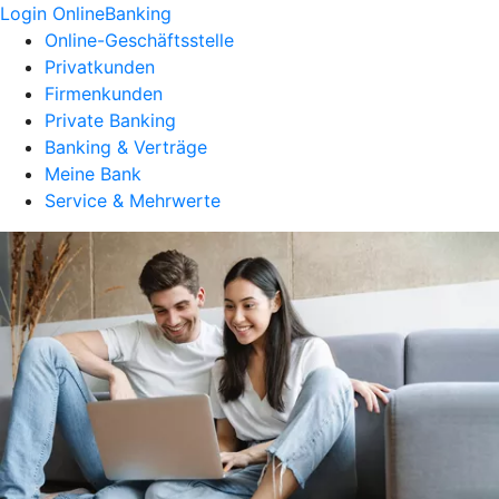
Login OnlineBanking
Online-Geschäftsstelle
Privatkunden
Firmenkunden
Private Banking
Banking & Verträge
Meine Bank
Service & Mehrwerte