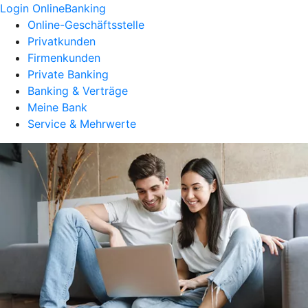
Login OnlineBanking
Online-Geschäftsstelle
Privatkunden
Firmenkunden
Private Banking
Banking & Verträge
Meine Bank
Service & Mehrwerte