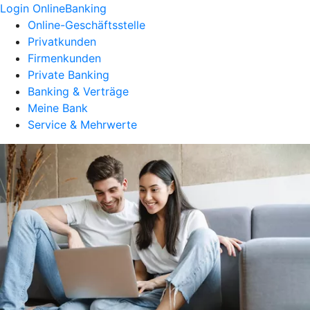
Login OnlineBanking
Online-Geschäftsstelle
Privatkunden
Firmenkunden
Private Banking
Banking & Verträge
Meine Bank
Service & Mehrwerte