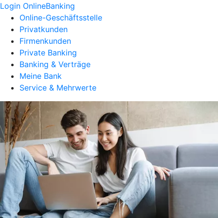
Login OnlineBanking
Online-Geschäftsstelle
Privatkunden
Firmenkunden
Private Banking
Banking & Verträge
Meine Bank
Service & Mehrwerte