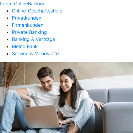
Login OnlineBanking
Online-Geschäftsstelle
Privatkunden
Firmenkunden
Private Banking
Banking & Verträge
Meine Bank
Service & Mehrwerte