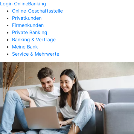
Login OnlineBanking
Online-Geschäftsstelle
Privatkunden
Firmenkunden
Private Banking
Banking & Verträge
Meine Bank
Service & Mehrwerte