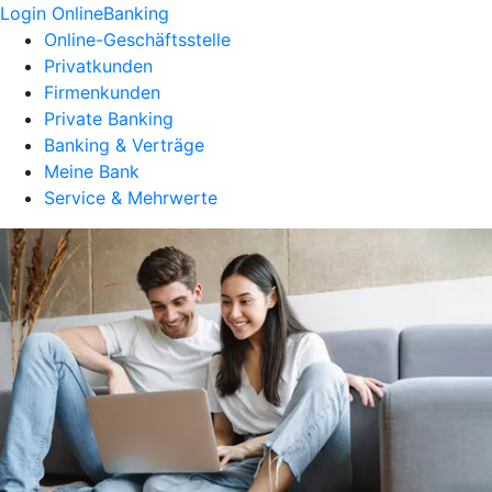
Login OnlineBanking
Online-Geschäftsstelle
Privatkunden
Firmenkunden
Private Banking
Banking & Verträge
Meine Bank
Service & Mehrwerte