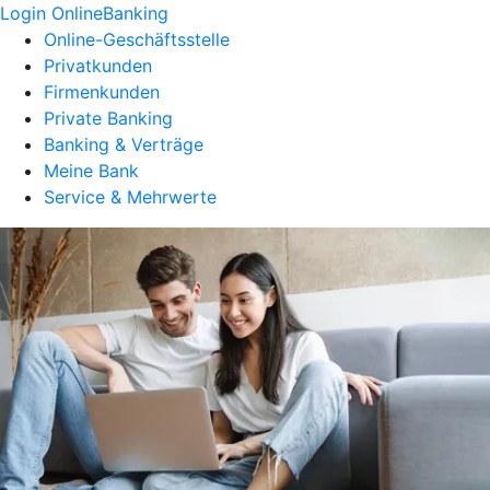
Login OnlineBanking
Online-Geschäftsstelle
Privatkunden
Firmenkunden
Private Banking
Banking & Verträge
Meine Bank
Service & Mehrwerte