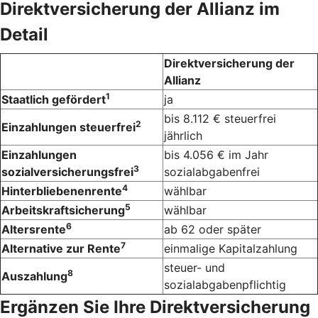
Direktversicherung der Allianz im
Detail
Direktversicherung der
Allianz
1
Staatlich gefördert
ja
bis 8.112 € steuerfrei
2
Einzahlungen steuerfrei
jährlich
Einzahlungen
bis 4.056 € im Jahr
3
sozialversicherungsfrei
sozialabgabenfrei
4
Hinterbliebenenrente
wählbar
5
Arbeitskraftsicherung
wählbar
6
Altersrente
ab 62 oder später
7
Alternative zur Rente
einmalige Kapitalzahlung
steuer- und
8
Auszahlung
sozialabgabenpflichtig
Ergänzen Sie Ihre Direktversicherung