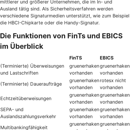
mittlerer und größerer Unternehmen, die im In- und
Ausland tätig sind. Als Sicherheitsverfahren werden
verschiedene Signaturmedien unterstützt, wie zum Beispiel
die HBCI-Chipkarte oder die Handy-Signatur.
Die Funktionen von FinTs und EBICS
im Überblick
FinTS
EBICS
(Terminierte) Überweisungen
gruenerhaken
gruenerhaken
und Lastschriften
vorhanden
vorhanden
gruenerhaken
rotesx
nicht
(Terminierte) Daueraufträge
vorhanden
vorhanden
gruenerhaken
gruenerhaken
Echtzeitüberweisungen
vorhanden
vorhanden
SEPA- und
gruenerhaken
gruenerhaken
Auslandszahlungsverkehr
vorhanden
vorhanden
gruenerhaken
gruenerhaken
Multibankingfähigkeit