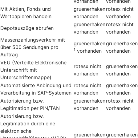
vorhanden
vorhanden
Mit Aktien, Fonds und
gruenerhaken
rotesx
nicht
Wertpapieren handeln
vorhanden
vorhanden
gruenerhaken
rotesx
nicht
Depotauszüge abrufen
vorhanden
vorhanden
Massenzahlungsverkehr mit
gruenerhaken
gruenerhaken
über 500 Sendungen pro
1
vorhanden
vorhanden
Auftrag
VEU (Verteilte Elektronische
rotesx
nicht
gruenerhaken
Unterschrift mit
vorhanden
vorhanden
Unterschriftenmappe)
Automatisierte Anbindung und
rotesx
nicht
gruenerhaken
Verarbeitung in SAP-Systemen
vorhanden
vorhanden
Autorisierung bzw.
gruenerhaken
rotesx
nicht
Legitimation per PIN/TAN
vorhanden
vorhanden
Autorisierung bzw.
Legitimation durch eine
elektronische
gruenerhaken
gruenerhaken