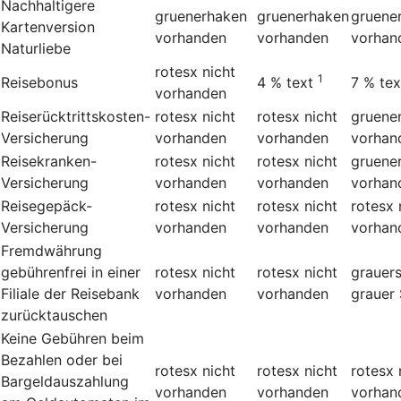
Nachhaltigere
gruenerhaken
gruenerhaken
gruene
Kartenversion
vorhanden
vorhanden
vorhan
Naturliebe
rotesx
nicht
1
Reisebonus
4 %
text
7 %
tex
vorhanden
Reiserücktrittskosten-
rotesx
nicht
rotesx
nicht
gruene
Versicherung
vorhanden
vorhanden
vorhan
Reisekranken-
rotesx
nicht
rotesx
nicht
gruene
Versicherung
vorhanden
vorhanden
vorhan
Reisegepäck-
rotesx
nicht
rotesx
nicht
rotesx
Versicherung
vorhanden
vorhanden
vorhan
Fremdwährung
gebührenfrei in einer
rotesx
nicht
rotesx
nicht
grauers
Filiale der Reisebank
vorhanden
vorhanden
grauer 
zurücktauschen
Keine Gebühren beim
Bezahlen oder bei
rotesx
nicht
rotesx
nicht
rotesx
Bargeldauszahlung
vorhanden
vorhanden
vorhan