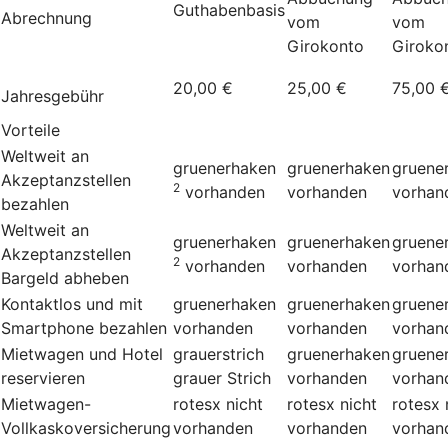
Guthabenbasis
Abrechnung
vom
vom
Girokonto
Giroko
20,00 €
25,00 €
75,00 
Jahresgebühr
Vorteile
Weltweit an
gruenerhaken
gruenerhaken
gruene
Akzeptanzstellen
2
vorhanden
vorhanden
vorhan
bezahlen
Weltweit an
gruenerhaken
gruenerhaken
gruene
Akzeptanzstellen
2
vorhanden
vorhanden
vorhan
Bargeld abheben
Kontaktlos und mit
gruenerhaken
gruenerhaken
gruene
Smartphone bezahlen
vorhanden
vorhanden
vorhan
Mietwagen und Hotel
grauerstrich
gruenerhaken
gruene
reservieren
grauer Strich
vorhanden
vorhan
Mietwagen-
rotesx
nicht
rotesx
nicht
rotesx
Vollkaskoversicherung
vorhanden
vorhanden
vorhan