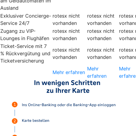
am Geldautomaten im
Ausland
Exklusiver Concierge-
rotesx
nicht
rotesx
nicht
rotesx
Service 24/7
vorhanden
vorhanden
vorhan
Zugang zu VIP-
rotesx
nicht
rotesx
nicht
rotesx
Lounges in Flughäfen
vorhanden
vorhanden
vorhan
Ticket-Service mit 7
rotesx
nicht
rotesx
nicht
rotesx
% Rückvergütung und
vorhanden
vorhanden
vorhan
Ticketversicherung
Mehr
Mehr
Mehr erfahren
erfahren
erfahre